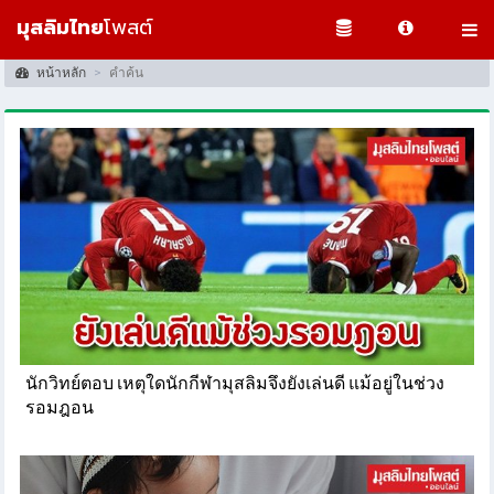
มุสลิมไทย
โพสต์
คำค้น : Iftar
หน้าหลัก
คำค้น
นักวิทย์ตอบ เหตุใดนักกีฬามุสลิมจึงยังเล่นดี แม้อยู่ในช่วง
รอมฎอน