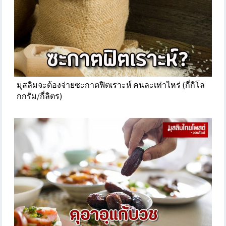
มุสลิมจะต้องจ่ายซะกาตฟิตเราะห์ คนละเท่าไหร่ (กี่กิโล
กกรัม/กี่ลิตร)