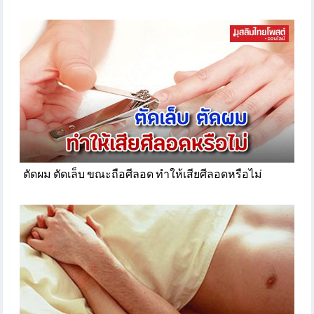
ตัดผม ตัดเล็บ ขณะถือศีลอด ทำให้เสียศีลอดหรือไม่