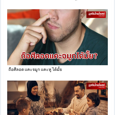
ถือศีลอด แคะจมูก แคะหู ได้มั้ย