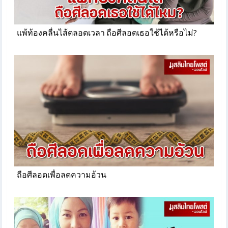
แพ้ท้องคลื่นไส้ตลอดเวลา ถือศีลอดเธอใช้ได้หรือไม่?
ถือศีลอดเพื่อลดความอ้วน