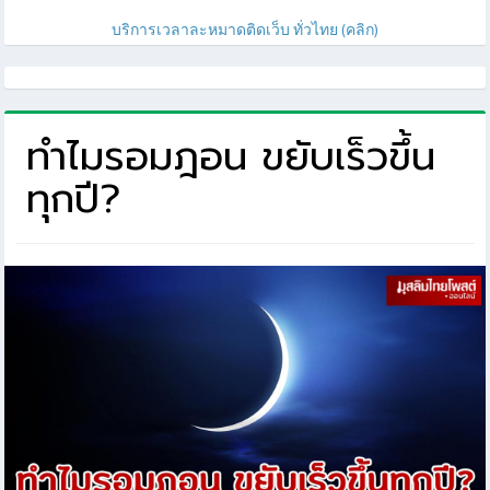
บริการเวลาละหมาดติดเว็บ ทั่วไทย (คลิก)
ทำไมรอมฎอน ขยับเร็วขึ้น
ทุกปี?