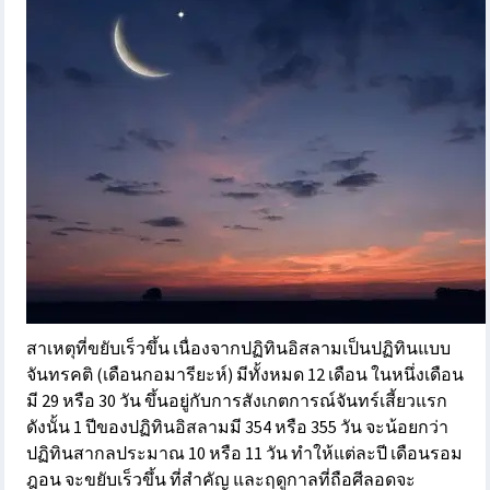
สาเหตุที่ขยับเร็วขึ้น เนื่องจากปฏิทินอิสลามเป็นปฏิทินแบบ
จันทรคติ (เดือนกอมารียะห์) มีทั้งหมด 12 เดือน ในหนึ่งเดือน
มี 29 หรือ 30 วัน ขึ้นอยู่กับการสังเกตการณ์จันทร์เสี้ยวแรก
ดังนั้น 1 ปีของปฏิทินอิสลามมี 354 หรือ 355 วัน จะน้อยกว่า
ปฏิทินสากลประมาณ 10 หรือ 11 วัน ทำให้แต่ละปี เดือนรอม
ฎอน จะขยับเร็วขึ้น ที่สำคัญ และฤดูกาลที่ถือศีลอดจะ