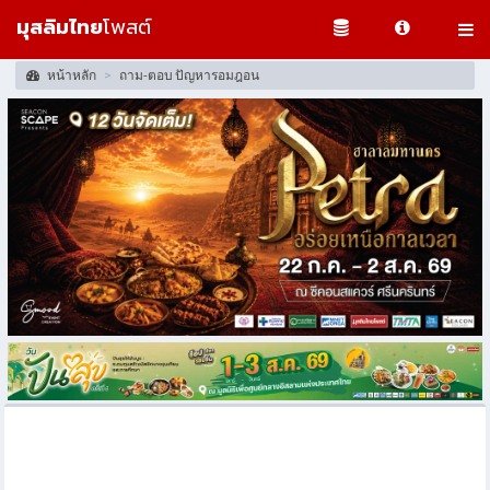
มุสลิมไทย
โพสต์
หน้าหลัก
ถาม-ตอบ ปัญหารอมฎอน