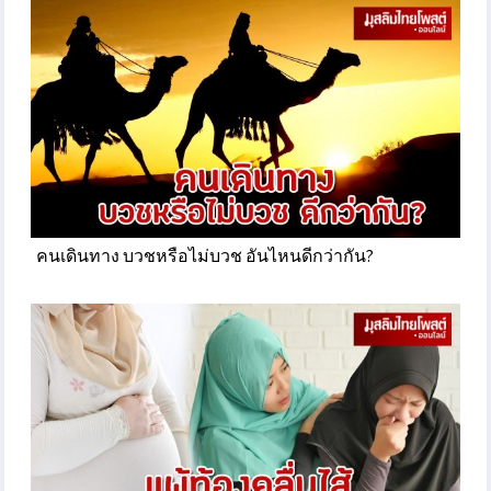
คนเดินทาง บวชหรือไม่บวช อันไหนดีกว่ากัน?