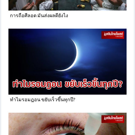
การถือศีลอด มันส่งผลดียังไง
ทำไมรอมฎอน ขยับเร็วขึ้นทุกปี?