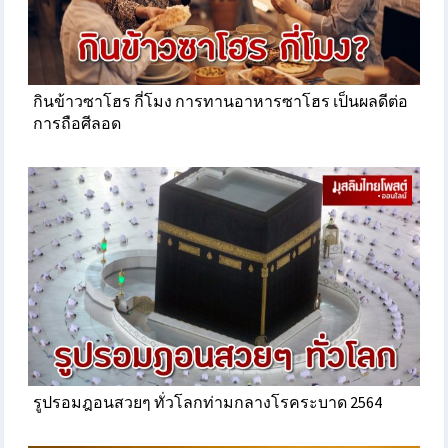
กินข้าวซาโฮร กี่โมง การทานอาหารซาโฮร เป็นผลดีต่อ
การถือศีลอด
รูปรอมฎอนสวยๆ ทั่วโลกท่ามกลางโรคระบาด 2564