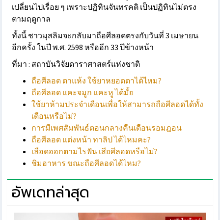
เปลี่ยนไปเรื่อย ๆ เพราะปฏิทินจันทรคติ เป็นปฏิทินไม่ตรง
ตามฤดูกาล
ทั้งนี้ ชาวมุสลิมจะกลับมาถือศีลอดตรงกับวันที่ 3 เมษายน
อีกครั้ง ในปี พ.ศ. 2598 หรืออีก 33 ปีข้างหน้า
ที่มา : สถาบันวิจัยดาราศาสตร์แห่งชาติ
ถือศีลอด ตาแห้ง ใช้ยาหยอดตาได้ไหม?
ถือศีลอด แคะจมูก แคะหู ได้มั้ย
ใช้ยาห้ามประจำเดือนเพื่อให้สามารถถือศีลอดได้ทั้ง
เดือนหรือไม่?
การมีเพศสัมพันธ์ตอนกลางคืนเดือนรอมฎอน
ถือศีลอด แต่งหน้า ทาลิป ได้ไหมคะ?
เลือดออกตามไรฟัน เสียศีลอดหรือไม่?
ชิมอาหาร ขณะถือศีลอดได้ไหม?
อัพเดทล่าสุด