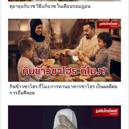
ดุอาอฺแก้บวช วิธีแก้บวช ในเดือนรอมฎอน
กินข้าวซาโฮร กี่โมง การทานอาหารซาโฮร เป็นผลดีต่อ
การถือศีลอด