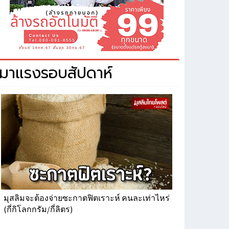
มาแรงรอบสัปดาห์
มุสลิมจะต้องจ่ายซะกาตฟิตเราะห์ คนละเท่าไหร่
(กี่กิโลกกรัม/กี่ลิตร)