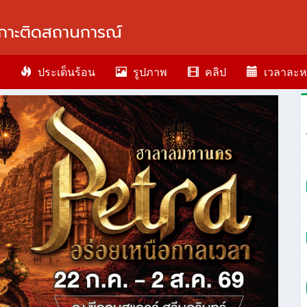
กาะติดสถานการณ์
ประเด็นร้อน
รูปภาพ
คลิป
เวลาละห