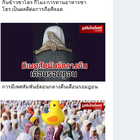
กินข้าวซาโฮร กี่โมง การทานอาหารซา
โฮร เป็นผลดีต่อการถือศีลอด
การมีเพศสัมพันธ์ตอนกลางคืนเดือนรอมฎอน