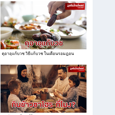
ดุอาอฺแก้บวช วิธีแก้บวช ในเดือนรอมฎอน