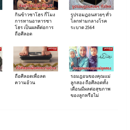
กินข้าวซาโฮร กี่โมง
รูปรอมฎอนสวยๆ ทั่ว
การทานอาหารซา
โลกท่ามกลางโรค
โฮร เป็นผลดีต่อการ
ระบาด 2564
ถือศีลอด
ถือศีลอดเพื่อลด
รอมฎอนของคุณแม่
ความอ้วน
ลูกสอง ถือศีลอดทั้ง
เดือนมีผลต่อสุขภาพ
ของลูกหรือไม่