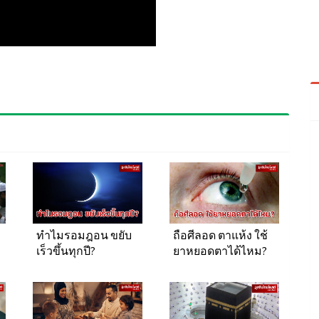
ทำไมรอมฎอน ขยับ
ถือศีลอด ตาแห้ง ใช้
เร็วขึ้นทุกปี?
ยาหยอดตาได้ไหม?