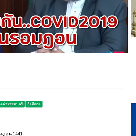
กจุฬาราชมนตรี
ถือศีลอด
อมฎอน 1441