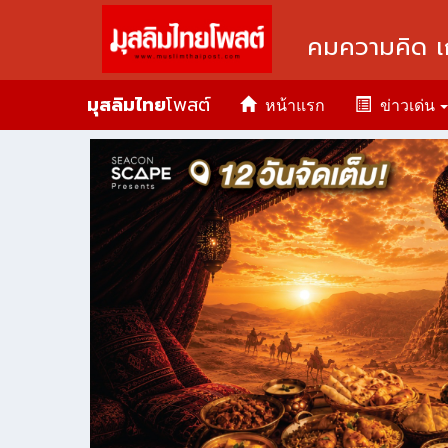
คมความคิด เ
มุสลิมไทย
โพสต์
หน้าแรก
ข่าวเด่น