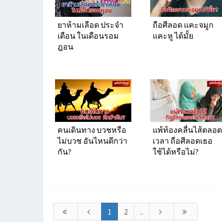
ยาห้ามเลือด ประจํา
ถือศีลอด แคะจมูก
เดือน ในเดือนรอม
แคะหู ได้มั้ย
ฎอน
คนเดินทาง บวชหรือ
แพ้ท้องคลื่นไส้ตลอด
ไม่บวช อันไหนดีกว่า
เวลา ถือศีลอดเธอ
กัน?
ใช้ได้หรือไม่?
1
2
..