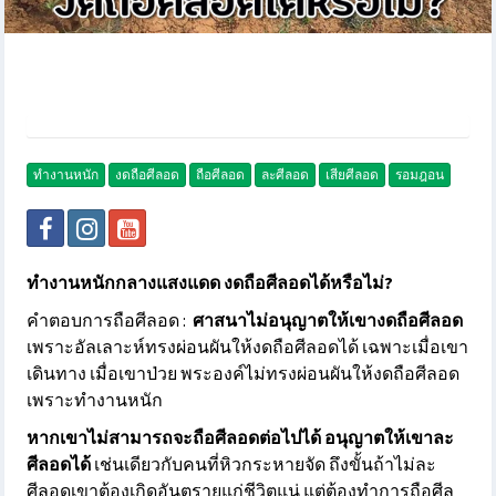
ทำงานหนัก
งดถือศีลอด
ถือศีลอด
ละศีลอด
เสียศีลอด
รอมฎอน
ทำงานหนักกลางแสงแดด งดถือศีลอดได้หรือไม่?
คำตอบการถือศีลอด :
ศาสนาไม่อนุญาตให้เขางดถือศีลอด
เพราะอัลเลาะห์ทรงผ่อนผันให้งดถือศีลอดได้ เฉพาะเมื่อเขา
เดินทาง เมื่อเขาป่วย พระองค์ไม่ทรงผ่อนผันให้งดถือศีลอด
เพราะทำงานหนัก
หากเขาไม่สามารถจะถือศีลอดต่อไปได้ อนุญาตให้เขาละ
ศีลอดได้
เช่นเดียวกับคนที่หิวกระหายจัด ถึงขั้นถ้าไม่ละ
ศีลอดเขาต้องเกิดอันตรายแก่ชีวิตแน่ แต่ต้องทำการถือศีล