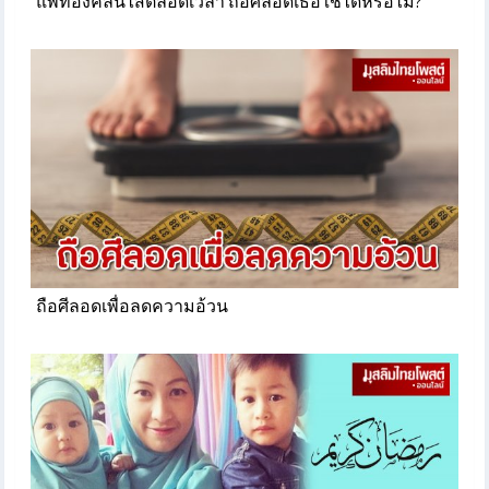
แพ้ท้องคลื่นไส้ตลอดเวลา ถือศีลอดเธอใช้ได้หรือไม่?
ถือศีลอดเพื่อลดความอ้วน