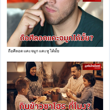
ถือศีลอด แคะจมูก แคะหู ได้มั้ย