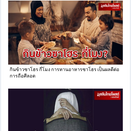
กินข้าวซาโฮร กี่โมง การทานอาหารซาโฮร เป็นผลดีต่อ
การถือศีลอด